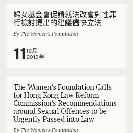
婦女基金會促請就法改會對性罪
行檢討提出的建議儘快立法
By The Women’s Foundation
11
12月
2019年
The Women’s Foundation Calls
for Hong Kong Law Reform
Commission’s Recommendations
around Sexual Offences to be
Urgently Passed into Law
By The Women’s Foundation