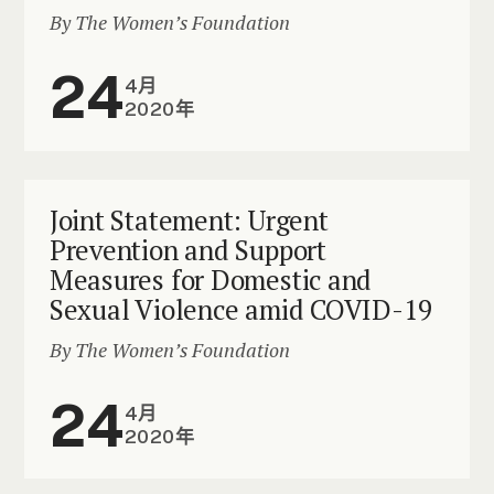
By The Women’s Foundation
24
4月
2020年
Joint Statement: Urgent
Prevention and Support
Measures for Domestic and
Sexual Violence amid COVID-19
By The Women’s Foundation
24
4月
2020年