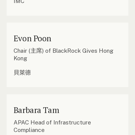
IMC
Evon Poon
Chair (主席) of BlackRock Gives Hong
Kong
貝萊德
Barbara Tam
APAC Head of Infrastructure
Compliance